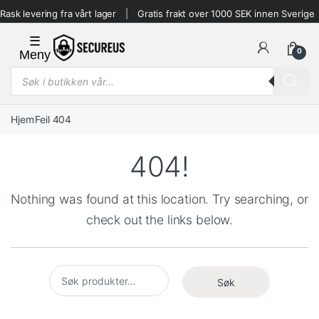
Skip to navigation
Skip to content
Rask levering fra vårt lager
Gratis frakt over 1000 SEK innen Sverige
0
Products search
Hjem
Feil 404
404!
Nothing was found at this location. Try searching, or
check out the links below.
Søk etter:
Søk