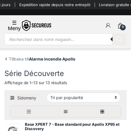
Skip to navigation
Skip to content
ours
Expédition rapide depuis notre entrepôt
Livraison gratuite 
0
Recherche de produits
Tillbaka till
Alarme incendie Apollo
Série Découverte
Affichage de 1–13 sur 13 résultats
Sidomeny
Base XPERT 7 - Base standard pour Apollo XP95 et
Discovery