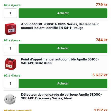
779
kr
2 à 4 jours
Apollo 55100-908APO XP95 Series, isolerande manuell anropspun
Acheter
Apollo 55100-908SCA XP95 Series, déclencheur
manuel isolant, certifié EN 54-11, rouge
744
kr
2 à 4 jours
Apollo 55100-908SCA XP95 Series, isolerande manuell anropspun
Acheter
Point d'appel manuel autocontrôlé Apollo 55100-
940APO série XP95
5 637
kr
2 à 4 jours
Apollo 55100-940APO XP95 Series, egenkontrollerad manuell a
Acheter
Détecteur de monoxyde de carbone Apollo 58000-
300APO Discovery Series, blanc
1 132
kr
Article commandé