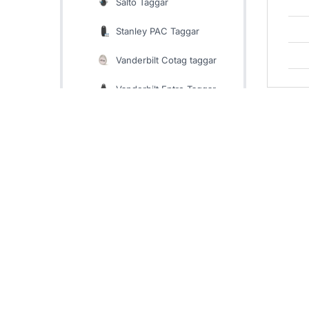
Salto Taggar
Stanley PAC Taggar
Vi använder cookies för statistik, anpassat innehåll och an
Vanderbilt Cotag taggar
Vanderbilt Entro Taggar
Vanderbilt Omnis Taggar
Rela
Yale Doorman Taggar
Zaptec Taggar
Form & Material
Elbilsladdning
RFID Kort - Passerkort
RFID Armband & Sticker
Aptus T