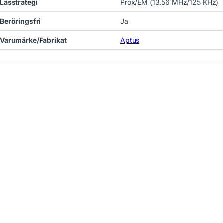
Lässtrategi
Prox/EM (13.56 MHz/125 KHz)
Beröringsfri
Ja
nonser.
Varumärke/Fabrikat
Aptus
terade produkter
aggar
Aptus Taggar
Aptus Tag