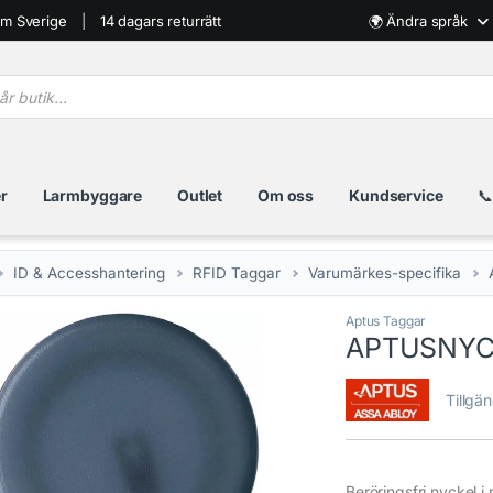
nom Sverige
14 dagars returrätt
🌍 Ändra språk
sökning
r
Larmbyggare
Outlet
Om oss
Kundservice
📞
ID & Accesshantering
RFID Taggar
Varumärkes-specifika
Aptus Taggar
🔍
APTUSNYC
Tillgä
Beröringsfri nyckel i 