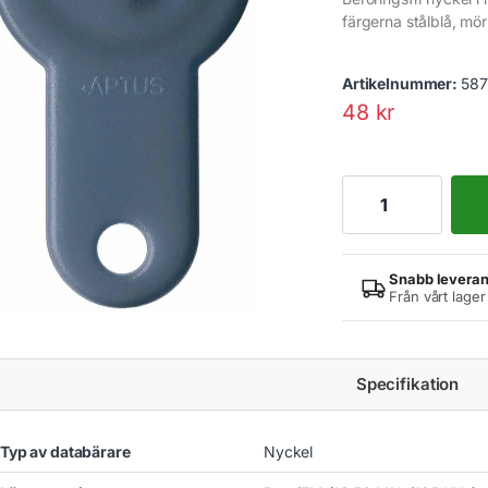
färgerna stålblå, mör
Artikelnummer:
587
48
kr
APTUSNYCKEL STÅLB
Snabb levera
Från vårt lager
Specifikation
Typ av databärare
Nyckel