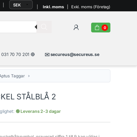
Inkl. moms
|
Exkl. moms (Företag)
Logga in
Kundvagn
0
 031 70 70 201 🔴
✉️ secureus@secureus.se
Aptus Taggar
KEL STÅLBLÅ 2
nglighet:
🟢 Leverans 2-3 dagar
nyckelhålssymbol, graverad siffra 1 till 9 kan väljas i