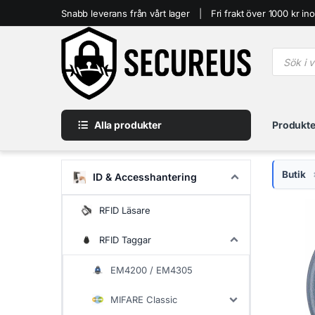
Skip to navigation
Skip to content
Snabb leverans från vårt lager
Fri frakt över 1000 kr i
Produkt
Alla produkter
Produkte
Butik
ID & Accesshantering
RFID Läsare
RFID Taggar
EM4200 / EM4305
MIFARE Classic